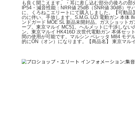
も良く聞こえます。・耳に差し込む部分の後ろの部
IP54・減音性能：NRR値 25dB（SNR値 30dB）
に、くろねこエリートにて購入しました。【可動品】東京マルイ
のに伴い、手放します。S.M.G. UZI 電動ガン 
ンドガード MOE SL 新品未開封品。ガスショ
ープ。東京マルイ MC51。ヘルメットに干渉しない
ン。東京マルイ HK416D 次世代電動ガン 本体セ
間の使用が可能です。マルシン ベレッタ M84 モデ
的にON（オン）になります。【商品名】 東京マルイ