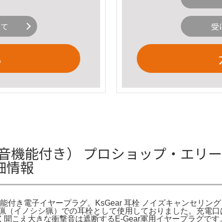
いて
受
る
（集音機能付き） プロショップ・エリ
細情報
電子イヤープラグ。KsGear 耳栓 ノイズキャンセリング HSP用 
狩猟（イノシシ猟）での耳栓として使用しておりました。充電口はMi
聞こえ大きな衝撃音は遮断するE-Gear軍用イヤープラグで