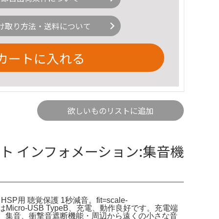
け取り方法・送料について
カートに入れる
欲しいものリストに追加
ート インフォメーション:集音機
聴覚保護 1秒減音。fit=scale-
cro-USB TypeB、充電、動作良好です。充電端
す。集音、衝撃音遮断機能・周辺から遠くの小さな音