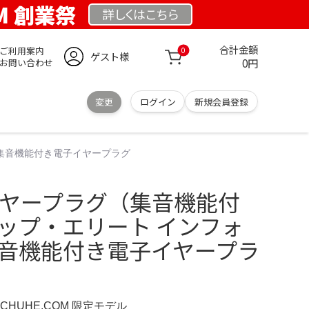
OM 創業祭
詳しくは
こちら
合計金額
ご利用案内
0
ゲスト様
0円
お問い合わせ
変更
ログイン
新規会員登録
:集音機能付き電子イヤープラグ
電子イヤープラグ（集音機能付
ョップ・エリート インフォ
集音機能付き電子イヤープラ
SCHUHE.COM 限定モデル