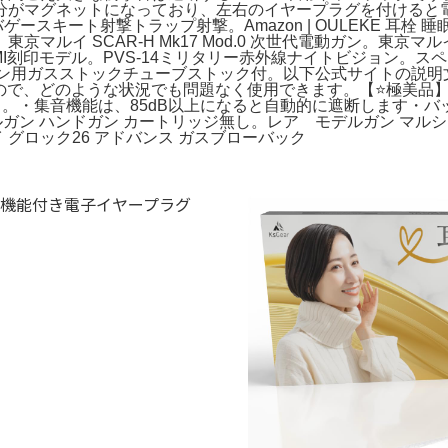
分がマグネットになっており、左右のイヤープラグを付けると電
サバゲースキート射撃トラップ射撃。Amazon | OULEKE 耳栓 睡
 SCAR-H Mk17 Mod.0 次世代電動ガン。東京マルイ M
本体 IMI刻印モデル。PVS-14ミリタリー赤外線ナイトビジョン。
ットガン用ガスストックチューブストック付。以下公式サイトの説
ので、どのような状況でも問題なく使用できます。【⭐️極美品】
ット。・集音機能は、85dB以上になると自動的に遮断します・バ
ルガン ハンドガン カートリッジ無し。レア モデルガン マルシ
 グロック26 アドバンス ガスブローバック