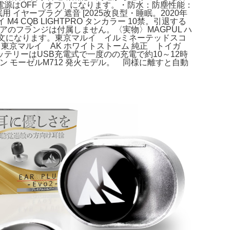
源はOFF（オフ）になります。・防水：防塵性能：
眠用 イヤープラグ 遮音 [2025改良型・睡眠。2020年
4 CQB LIGHTPRO タンカラー 10禁。引退する
スペアのフランジは付属しません。〈実物〉MAGPUL ハ
明文になります。東京マルイ イルミネーテッドスコ
東京マルイ AK ホワイトストーム 純正 トイガ
ッテリーはUSB充電式で一度のの充電で約10～12時
ン モーゼルM712 発火モデル。 同様に離すと自動