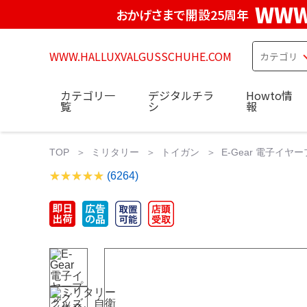
WWW
おかげさまで開設25周年
WWW.HALLUXVALGUSSCHUHE.COM
カテゴリ一
デジタルチラ
Howto情
覧
シ
報
TOP
ミリタリー
トイガン
E-Gear 電子
(6264)