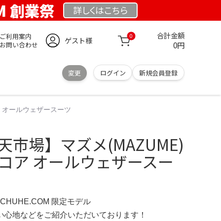
OM 創業祭
詳しくは
こちら
合計金額
ご利用案内
0
ゲスト様
0円
お問い合わせ
変更
ログイン
新規会員登録
ア オールウェザースーツ
天市場】マズメ(MAZUME)
 コア オールウェザースー
SCHUHE.COM 限定モデル
の使い心地などをご紹介いただいております！