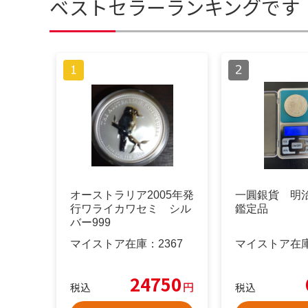
ベストセラーランキングです
オーストラリア2005年発
一圓銀貨 明治
行ワライカワセミ シル
鑑定品
バー999
マイストア在庫：
2367
マイストア在
24750
円
税込
税込