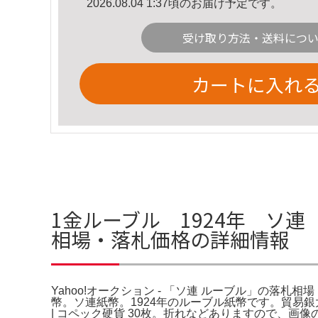
2026.08.04 1:37頃のお届け予定です。
受け取り方法・送料につ
カートに入れ
1金ルーブル 1924年 ソ連 
相場・落札価格の詳細情報
Yahoo!オークション - 「ソ連 ルーブル」の落札相
幣。ソ連紙幣。1924年のルーブル紙幣です。貿易銀大型、
| コペック硬貨 30枚。折れなどありますので、画