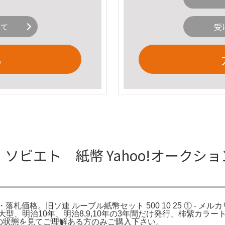
いて
受
る
ソビエト 紙幣 Yahoo!オークショ
場・落札価格。旧ソ連 ルーブル紙幣セット 500 10 25 ① - 
明治10年、明治8,9,10年の3年間だけ発行、柿紫カラートーン❗。
像の状態を見てご理解ある方のみご購入下さい。