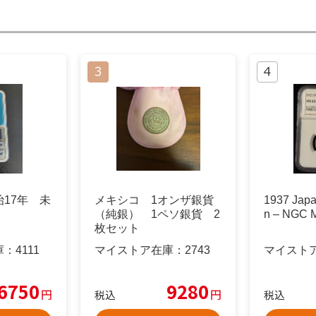
17年 未
メキシコ 1オンザ銀貨
1937 Japa
（純銀） 1ペソ銀貨 2
n – NGC 
枚セット
庫：
4111
マイストア在庫：
2743
マイスト
6750
9280
円
円
税込
税込