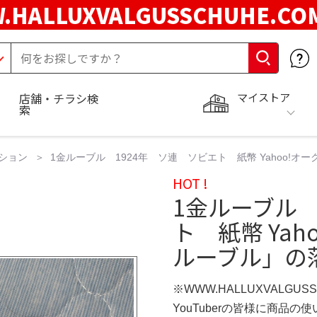
.HALLUXVALGUSSCHUHE.C
マイストア
店舗・チラシ検
索
ション
1金ルーブル 1924年 ソ連 ソビエト 紙幣 Yahoo!オ
HOT !
1金ルーブル 
ト 紙幣 Yah
ルーブル」の
※WWW.HALLUXVALGUS
YouTuberの皆様に商品