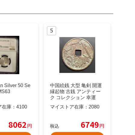
n Silver 50 Se
中国絵銭 大型 亀剣 開運
MS63
縁起物 古銭 アンティー
ク コレクション 幸運
ア在庫：
4100
マイストア在庫：
2080
8062
6749
円
円
税込