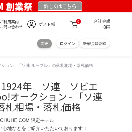
OM 創業祭
詳しくは
こちら
合計金額
ご利用案内
0
ゲスト様
0円
お問い合わせ
変更
ログイン
新規会員登録
ークション - 「ソ連 ルーブル」の落札相場・落札価格
1924年 ソ連 ソビエ
oo!オークション - 「ソ連
落札相場・落札価格
SCHUHE.COM 限定モデル
の使い心地などをご紹介いただいております！