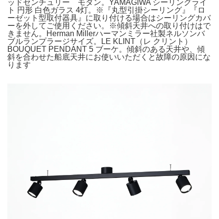
ッドセンチュリー モダン。YAMAGIWA シーリングライ
ト 円形 白色ガラス 4灯。※『丸型引掛シーリング』『ロ
ーゼット型取付器具』に取り付ける場合はシーリングカバ
ーを外してご使用ください。※傾斜天井への取り付けはで
きません。Herman Millerハーマンミラー社製ネルソンバ
ブルランプラージサイズ。LE KLINT（レ クリント）
BOUQUET PENDANT 5 ブーケ。傾斜のある天井や、傾
斜を合わせた船底天井にお使いいただくと故障の原因にな
ります