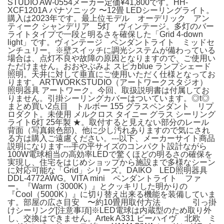
STUDIO AW-0554メーカー定価¥41,800です。HH-
XCF1201A パナソニック 〜12畳 LEDシーリングライト。
購入は2023年です。最上位モデル オーデリック アン
ティーク シャンデリア 5灯 ヴィンテージ。多灯のバー
ライトタイプで一段と明るさを確保した「Grid 4-down
light」です。ヴィンテージ ペンダントライト ミッドセ
ンチュリー。※壁スイッチに調光システムが備わっている
場合は、点灯不良や故障の原因となりますので、ご使用い
ただけません。おおやぶみよ スピカblue ランプシェード
照明。天井に対して垂直にご使用いただく仕様となってお
ります。ARTWORKSTUDIO（アートワークスタジオ）
照明器具 アートワーク。今回、取扱説明書は付属してお
りません。引掛シーリングカバーはついています。◎t◎
まとめ買い2点目 トルボー 155 グラスペンダント リプ
ロダクト。未使用 メルクロス タイニー グラス シーリング
ライト6灯 25年製 ★。取付すると見えない部分のレール
背面（写真銀色部)、他に少し汚れありますので気にされ
る方は購入ご遠慮ください。---以下、メーカーサイト商品
説明になります---手の平サイズのコンパクト設計ながら
100W電球相当の高効率LEDで驚くほどの明るさの確保を
実現し、住宅をはじめショップから施設まで多様なシーン
に対応可能な「Grid」シリーズ。DAIKO LED照明器具
DDL-4772AWG。VITA mini ペンダントライト ファ
ー。『Warm（3000K）』とクッキリした明かりの
『Cool（5000K）』に切り替え出来る機能を装備していま
す。部屋の広さ目安 〜約10畳用取付方法 引っ掛
けシーリング[注意事項]※LED電球は内蔵型のため取り外
し、交換はできません。Artek A331 ビーハイヴ 北欧 ミ