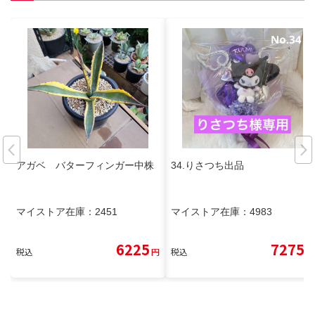
アガベ バターフィンガー中株
34.りさつち出品
マイストア在庫：
2451
マイストア在庫：
4983
6225
7275
税込
円
税込
円