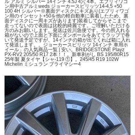
ル アルミ シルバー 14インチ 4.5J 4穴 4本。エブリィワゴ
ン用中古アルミweds ジョーカースピリッツ14-4.5 +50
100 4H シルバー※裏面ディスクにキズあり(エブリィワゴ
ン用のインセット+50を他の軽自動車に装着したため、裏
面ディスクに一周キズがあります)装着してからそこまで
走ってないので表面は比較的綺麗です。ご理解いただける
方のみお願いします。発送は佐川急便です。今の所入れる
箱がないので上面と下面にダンボールをあててラップで巻
いて発送予定ですが、14インチの箱が出てくれば箱に入れ
て発送します。。ジョーカースピリッツ 14インチ 車用ホ
イール」の人気商品一覧 | 安い。BRIDGESTONE Playz
PX-RV2 205/50 R17 2本！！。新車剥がし BS 195/80R15
25年製 夏タイヤ【シャ-119 ①】。245/45 R19 102W
Michelin ミシュラン プライマシー4