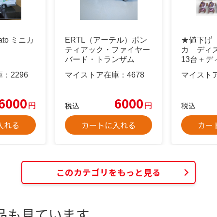
cato ミニカ
ERTL（アーテル）ポン
★値下げ
ティアック・ファイヤー
カ ディ
バード・トランザム
13台＋
ス4個セ
庫：
2296
マイストア在庫：
4678
マイスト
6000
6000
円
円
税込
税込
入れる
カートに入れる
カー
このカテゴリをもっと見る
品も見ています