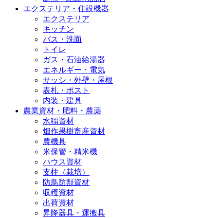
エクステリア・住設機器
エクステリア
キッチン
バス・洗面
トイレ
ガス・石油給湯器
エネルギー・電気
サッシ・外壁・屋根
表札・ポスト
内装・建具
農業資材・肥料・農薬
水稲資材
畑作果樹畜産資材
農機具
米保管・精米機
ハウス資材
支柱（栽培）
防鳥防獣資材
収穫資材
出荷資材
昇降器具・運搬具