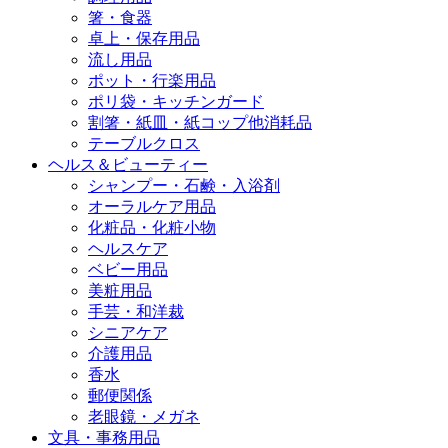
箸・食器
卓上・保存用品
流し用品
ポット・行楽用品
ポリ袋・キッチンガード
割箸・紙皿・紙コップ他消耗品
テーブルクロス
ヘルス＆ビューティー
シャンプー・石鹸・入浴剤
オーラルケア用品
化粧品・化粧小物
ヘルスケア
ベビー用品
美粧用品
手芸・和洋裁
シニアケア
介護用品
香水
郵便関係
老眼鏡・メガネ
文具・事務用品