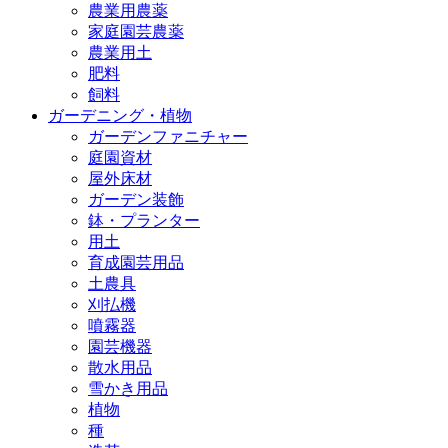
農業用農薬
家庭園芸農薬
農業用土
肥料
飼料
ガーデニング・植物
ガーデンファニチャー
庭園資材
屋外床材
ガーデン装飾
鉢・プランター
用土
育成園芸用品
土農具
刈払機
噴霧器
園芸機器
散水用品
雪かき用品
植物
種