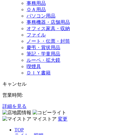
事務用品
ＯＡ用品
パソコン用品
事務機器・店舗用品
オフィス家具・収納
ファイル
ノート・伝票・封筒
慶弔・賞状用品
筆記・学童用品
ルーペ・拡大鏡
喫煙具
ＤＩＹ書籍
キャンセル
営業時間:
詳細を見る
マイストア
変更
TOP