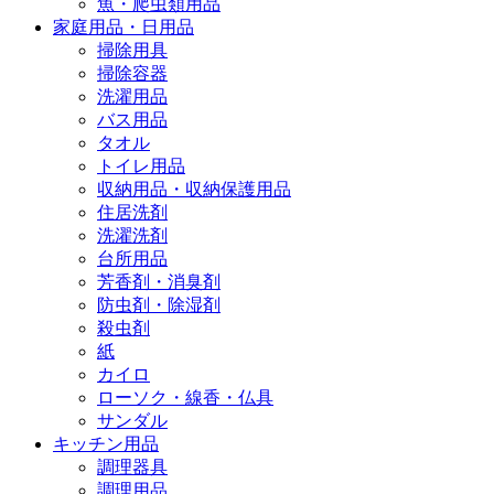
魚・爬虫類用品
家庭用品・日用品
掃除用具
掃除容器
洗濯用品
バス用品
タオル
トイレ用品
収納用品・収納保護用品
住居洗剤
洗濯洗剤
台所用品
芳香剤・消臭剤
防虫剤・除湿剤
殺虫剤
紙
カイロ
ローソク・線香・仏具
サンダル
キッチン用品
調理器具
調理用品