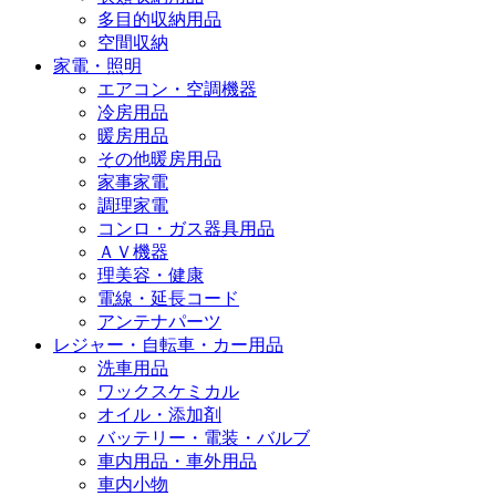
多目的収納用品
空間収納
家電・照明
エアコン・空調機器
冷房用品
暖房用品
その他暖房用品
家事家電
調理家電
コンロ・ガス器具用品
ＡＶ機器
理美容・健康
電線・延長コード
アンテナパーツ
レジャー・自転車・カー用品
洗車用品
ワックスケミカル
オイル・添加剤
バッテリー・電装・バルブ
車内用品・車外用品
車内小物