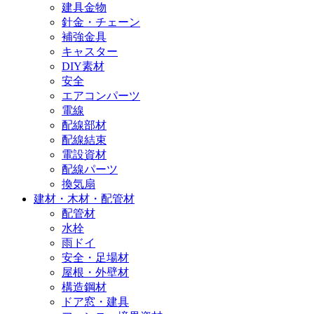
建具金物
針金・チェーン
補強金具
キャスター
DIY素材
安全
エアコンパーツ
電線
配線部材
配線結束
電設資材
配線パーツ
換気扇
建材・木材・配管材
配管材
水栓
雨ドイ
安全・足場材
屋根・外壁材
構造鋼材
ドア窓・建具