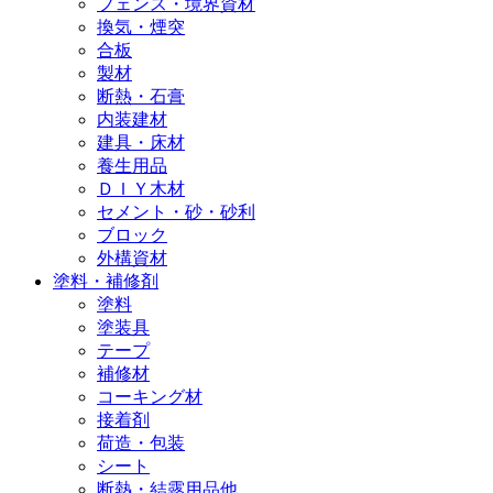
フェンス・境界資材
換気・煙突
合板
製材
断熱・石膏
内装建材
建具・床材
養生用品
ＤＩＹ木材
セメント・砂・砂利
ブロック
外構資材
塗料・補修剤
塗料
塗装具
テープ
補修材
コーキング材
接着剤
荷造・包装
シート
断熱・結露用品他