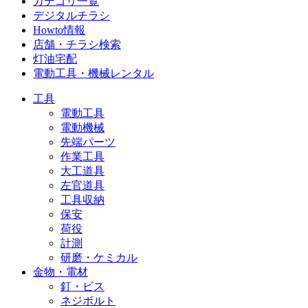
カテゴリ一覧
デジタルチラシ
Howto情報
店舗・チラシ検索
灯油宅配
電動工具・機械レンタル
工具
電動工具
電動機械
先端パーツ
作業工具
大工道具
左官道具
工具収納
保安
荷役
計測
研磨・ケミカル
金物・電材
釘・ビス
ネジボルト