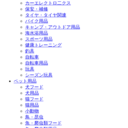
カーエレクトロ二クス
保安・補修
タイヤ・タイヤ関連
バイク用品
キャンプ・アウトドア用品
海水浴用品
スポーツ用品
健康トレーニング
釣具
自転車
自転車用品
玩具
シーズン玩具
ペット用品
犬フード
犬用品
猫フード
猫用品
小動物
鳥・昆虫
魚・爬虫類フード