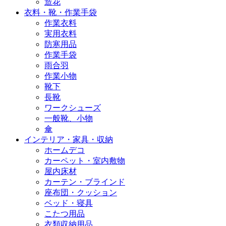
造花
衣料・靴・作業手袋
作業衣料
実用衣料
防寒用品
作業手袋
雨合羽
作業小物
靴下
長靴
ワークシューズ
一般靴、小物
傘
インテリア・家具・収納
ホームデコ
カーペット・室内敷物
屋内床材
カーテン・ブラインド
座布団・クッション
ベッド・寝具
こたつ用品
衣類収納用品