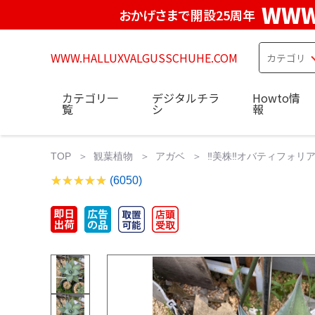
WWW
おかげさまで開設25周年
WWW.HALLUXVALGUSSCHUHE.COM
カテゴリ一
デジタルチラ
Howto情
覧
シ
報
TOP
観葉植物
アガベ
‼️美株‼️オバティフォリア‼
(6050)