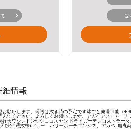
いて
受
る
の詳細情報
願いします。発送は抜き苗の予定です鉢ごと発送可能（➕800円
読んでください。よろしくお願いします。アガベアメリカーナ
祥天ワシントンヤシココスヤシ ドライガーデンロストラータ
天(実生選抜株)パリー パリーホーチエンシス。アガベ_魔丸