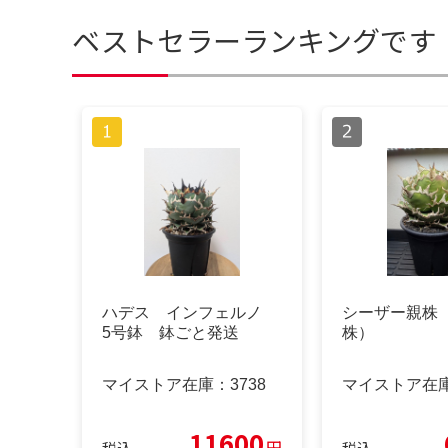
ベストセラーランキングです
ハデス インフェルノ
シーザー親株
5号鉢 鉢ごと発送
株）
マイストア在庫：
3738
マイストア在
11600
円
税込
税込