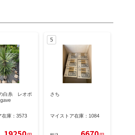
滝の白糸 レオポ
さち
ave
ア在庫：
3573
マイストア在庫：
1084
19250
6670
円
円
税込