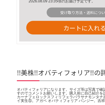
2026.08.09 23:35頃のお届け予定です。
受け取り方法・送料につ
カートに入れ
‼️美株‼️オバティフォリア‼️
オバティフォリアになります。サイズ等は写真で確認お
すのでコメントお願いします。購入前に自己紹介を
カーナフェロックスフィリフェラパラサナモンタナ吉
イ実生⑤。アガベ オバティフォリア バンジー。吉祥