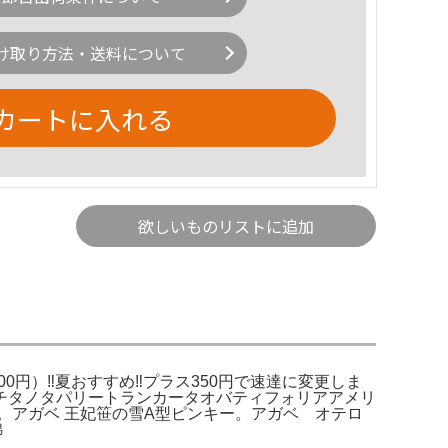
け取り方法・送料について
カートに入れる
欲しいものリストに追加
）‼️夏おすすめ‼️プラス350円で速達に変更しま
チタノタパリートランカータオバティフォリアアメリ
。アガベ 王妃笹の雪A型ピンキー。アガベ オテロ
錦