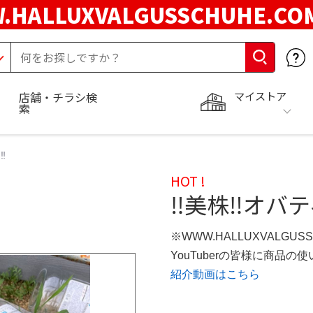
.HALLUXVALGUSSCHUHE.C
マイストア
店舗・チラシ検
索
️
HOT !
‼️美株‼️オバ
※WWW.HALLUXVALGUS
YouTuberの皆様に商品
紹介動画はこちら