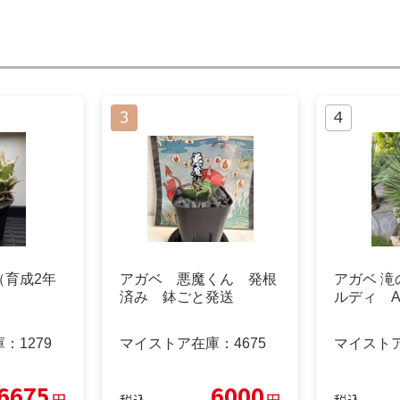
（育成2年
アガベ 悪魔くん 発根
アガベ 
済み 鉢ごと発送
ルディ Ag
庫：
1279
マイストア在庫：
4675
マイスト
6675
6000
円
円
税込
税込