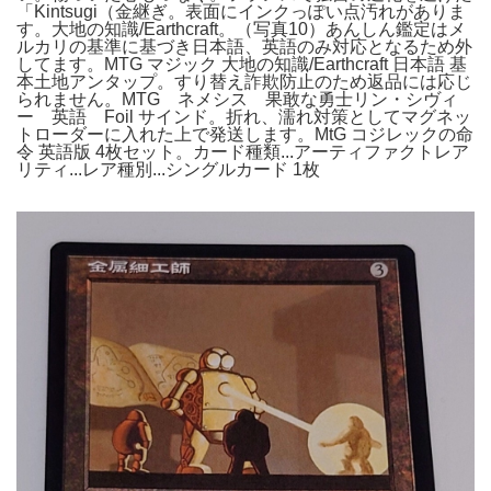
「Kintsugi（金継ぎ。表面にインクっぽい点汚れがありま
す。大地の知識/Earthcraft。（写真10）あんしん鑑定はメ
ルカリの基準に基づき日本語、英語のみ対応となるため外
してます。MTG マジック 大地の知識/Earthcraft 日本語 基
本土地アンタップ。すり替え詐欺防止のため返品には応じ
られません。MTG ネメシス 果敢な勇士リン・シヴィ
ー 英語 Foil サインド。折れ、濡れ対策としてマグネッ
トローダーに入れた上で発送します。MtG コジレックの命
令 英語版 4枚セット。カード種類...アーティファクトレア
リティ...レア種別...シングルカード 1枚