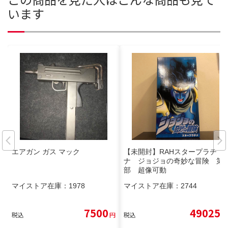
います
エアガン ガス マック
【未開封】RAHスタープラチ
ナ ジョジョの奇妙な冒険 第3
部 超像可動
マイストア在庫：
1978
マイストア在庫：
2744
7500
49025
税込
円
税込
円