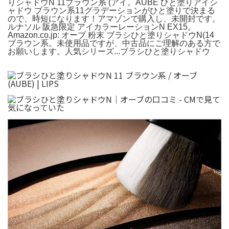
りシャドウN 11ブラウン系 (アイ。AUBE ひと塗りアイシ
ャドウ ブラウン系11グラデーションがひと塗りで決まる
ので、時短になります！アマゾンで購入し、未開封です。
ルナソル 阪急限定 アイカラーレーションN EX15。
Amazon.co.jp: オーブ 粉末 ブラシひと塗りシャドウN(14
ブラウン系。未使用品ですが、中古品にご理解のある方で
お願いします。人気シリーズ...ブラシひと塗りシャドウ