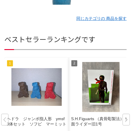
同じカテゴリの 商品を探す
ベストセラーランキングです
ヘドラ ジャンボ指人形 ymsf
S.H.Figuarts （真骨彫製法） 仮
3体セット ソフビ マーミット
面ライダー旧1号