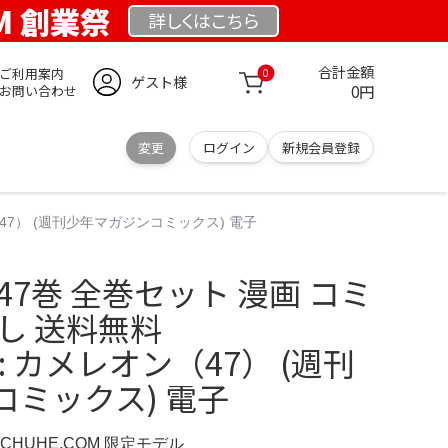
OM 創業祭
詳しくは
こちら
合計金額
ご利用案内
0
ゲスト様
0円
お問い合わせ
変更
ログイン
新規会員登録
ン（47） (週刊少年マガジンコミックス) 電子
47巻 全巻セット 漫画 コミ
し 送料無料
.jp: カメレオン（47） (週刊
ミックス) 電子
SCHUHE.COM 限定モデル