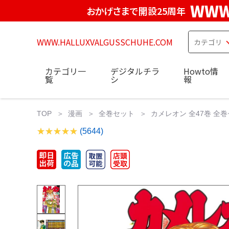
WWW
おかげさまで開設25周年
WWW.HALLUXVALGUSSCHUHE.COM
カテゴリ一
デジタルチラ
Howto情
覧
シ
報
TOP
漫画
全巻セット
カメレオン 全47巻 全巻
(5644)