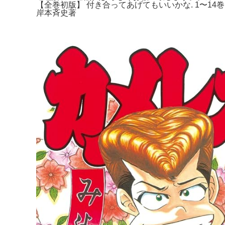
【全巻初版】 付き合ってあげてもいいかな. 1〜14
岸本斉史著