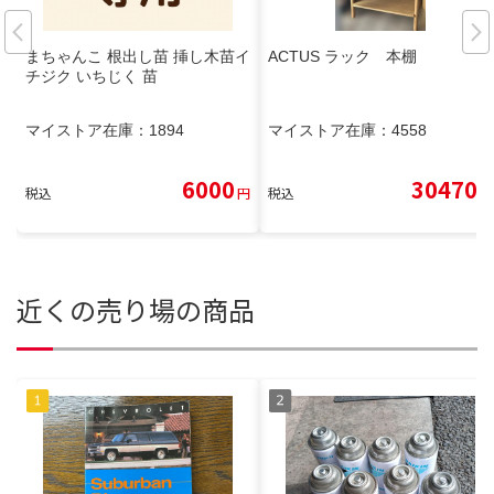
まちゃんこ 根出し苗 挿し木苗イ
ACTUS ラック 本棚
チジク いちじく 苗
マイストア在庫：
1894
マイストア在庫：
4558
6000
30470
税込
円
税込
円
近くの売り場の商品