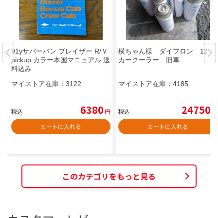
91yサバーバン ブレイザー R/Ｖ
横ちゃん様 ダイフロン 12
pickup カラー本国マニュアル 送
カークーラー 旧車
料込み
マイストア在庫：
3122
マイストア在庫：
4185
6380
24750
税込
円
税込
円
カートに入れる
カートに入れる
このカテゴリをもっと見る