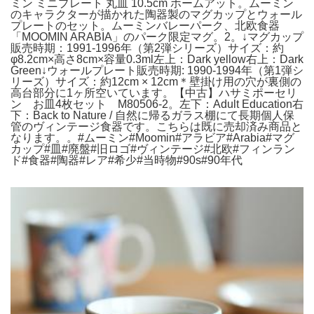
ミン ミニプレート 丸皿 10.5cm ホームアット。ムーミン
のキャラクターが描かれた陶器製のマグカップとウォール
プレートのセット。ムーミンバレーパーク、北欧食器
「MOOMIN ARABIA」のパーク限定マグ。2。↓マグカップ
販売時期：1991-1996年（第2弾シリーズ）サイズ：約
φ8.2cm×高さ8cm×容量0.3ml左上：Dark yellow右上：Dark
Green↓ウォールプレート販売時期: 1990-1994年（第1弾シ
リーズ）サイズ：約12cm × 12cm＊壁掛け用の穴が裏側の
高台部分に1ヶ所空いています。【中古】ハサミポーセリ
ン お皿4枚セット M80506-2。左下：Adult Education右
下：Back to Nature / 自然に帰るガラス棚にて長期個人保
管のヴィンテージ食器です。こちらは既に売却済み商品と
なります。。#ムーミン#Moomin#アラビア#Arabia#マグ
カップ#皿#廃盤#旧ロゴ#ヴィンテージ#北欧#フィンラン
ド#食器#陶器#レア#希少#当時物#90s#90年代