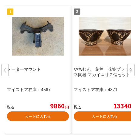
メーターマウント
やちむん 花笠 花笠ブラック
幸陶器 マカイ４寸２個セット
マイストア在庫：
4567
マイストア在庫：
4371
9860
13340
税込
円
税込
円
カートに入れる
カートに入れる