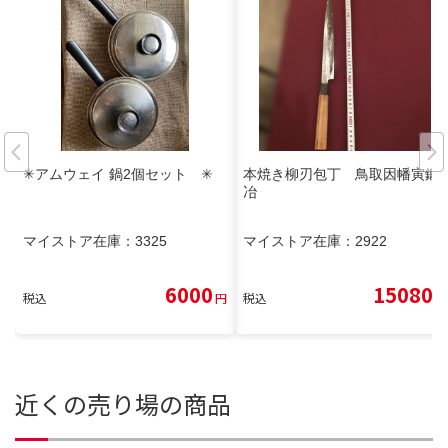
✳︎アムウェイ 鍋2個セット ✳︎
本焼き柳刃包丁 鳥取因幡寅鍛
冶
マイストア在庫：
3325
マイストア在庫：
2922
6000
15080
税込
円
税込
円
近くの売り場の商品