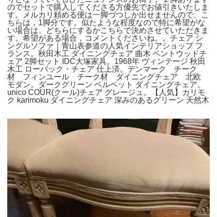
のでセットで購入してくださる方優先でお値引きいたしま
す。メルカリ頼める便は一脚づつしか出せませんので、こ
ちらは，1脚分です。似たような程度なので特に希望がな
い場合は、どちらにするかこちらで決めさせていただきま
す。希望がある場合，コメントくださいね。。チェア シ
ングルソファ｜青山表参道の人気インテリアショップ フ
ランス。秋田木工 ダイニングチェア 曲木 ベントウッドチ
ェア 2脚セット IDC大塚家具。1968年 ヴィンテージ 秋田
木工 ローバック・チェア 仕上済。デンマーク チーク
材 フィンユール チーク材 ダイニングチェア 北欧
モダン。ダークグリーン ベルベット ダイニングチェア。
unico COUR(クール)チェア グレージュ。【人気】カリモ
ク karimoku ダイニングチェア 深みのあるグリーン 天然木