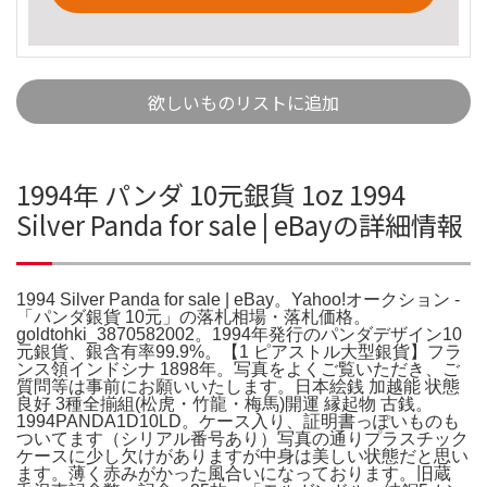
欲しいものリストに追加
1994年 パンダ 10元銀貨 1oz 1994
Silver Panda for sale | eBayの詳細情報
1994 Silver Panda for sale | eBay。Yahoo!オークション -
「パンダ銀貨 10元」の落札相場・落札価格。
goldtohki_3870582002。1994年発行のパンダデザイン10
元銀貨、銀含有率99.9%。【1 ピアストル大型銀貨】フラ
ンス領インドシナ 1898年。写真をよくご覧いただき、ご
質問等は事前にお願いいたします。日本絵銭 加越能 状態
良好 3種全揃組(松虎・竹龍・梅馬)開運 縁起物 古銭。
1994PANDA1D10LD。ケース入り、証明書っぽいものも
ついてます（シリアル番号あり）写真の通りプラスチック
ケースに少し欠けがありますが中身は美しい状態だと思い
ます。薄く赤みがかった風合いになっております。旧蔵