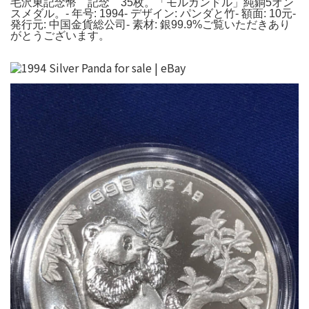
毛沢東記念幣 記念 35枚。「モルガンドル」純銅5オン
スメダル。- 年号: 1994- デザイン: パンダと竹- 額面: 10元-
発行元: 中国金貨総公司- 素材: 銀99.9%ご覧いただきあり
がとうございます。