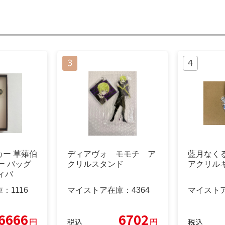
ー 草薙伯
ディアヴォ モモチ ア
藍月なくる 
ー バッグ
クリルスタンド
アクリル
ィバ
庫：
1116
マイストア在庫：
4364
マイスト
6666
6702
円
円
税込
税込