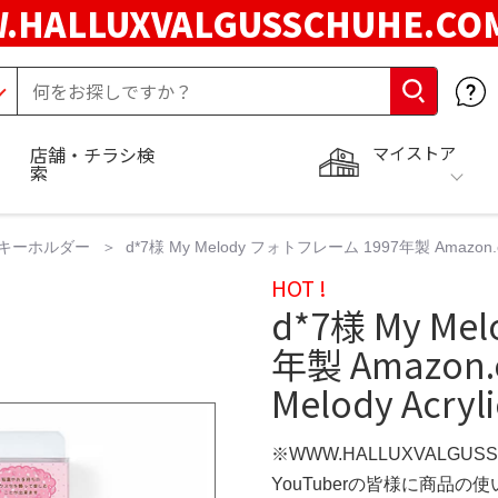
.HALLUXVALGUSSCHUHE.C
マイストア
店舗・チラシ検
索
キーホルダー
d*7様 My Melody フォトフレーム 1997年製 Amazon.com -
HOT !
d*7様 My M
年製 Amazon.c
Melody Acryl
※WWW.HALLUXVALGUS
YouTuberの皆様に商品