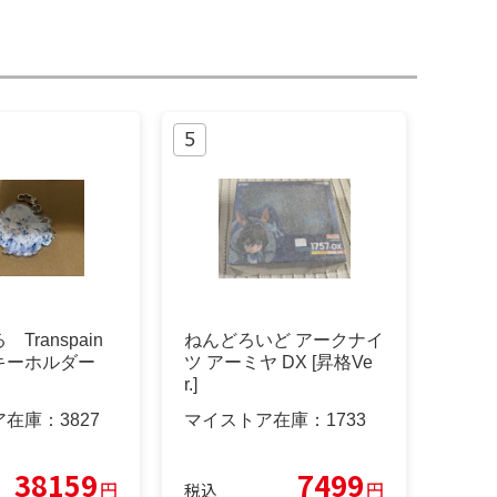
Transpain
ねんどろいど アークナイ
キーホルダー
ツ アーミヤ DX [昇格Ve
r.]
ア在庫：
3827
マイストア在庫：
1733
38159
7499
円
円
税込